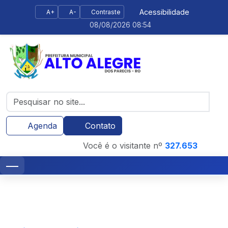
Acessibilidade
A+
A-
Contraste
08/08/2026 08:54
Agenda
Contato
Você é o visitante nº
327.653