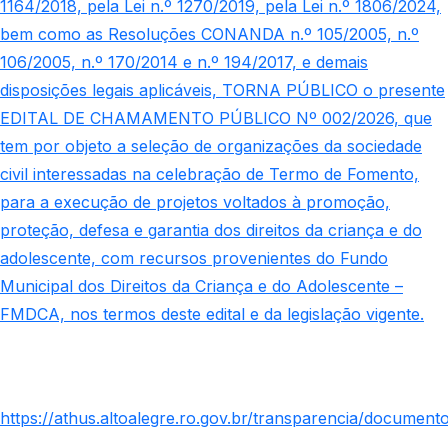
1164/2018, pela Lei n.º 1270/2019, pela Lei n.º 1806/2024,
bem como as Resoluções CONANDA n.º 105/2005, n.º
106/2005, n.º 170/2014 e n.º 194/2017, e demais
disposições legais aplicáveis, TORNA PÚBLICO o presente
EDITAL DE CHAMAMENTO PÚBLICO Nº 002/2026, que
tem por objeto a seleção de organizações da sociedade
civil interessadas na celebração de Termo de Fomento,
para a execução de projetos voltados à promoção,
proteção, defesa e garantia dos direitos da criança e do
adolescente, com recursos provenientes do Fundo
Municipal dos Direitos da Criança e do Adolescente –
FMDCA, nos termos deste edital e da legislação vigente.
https://athus.altoalegre.ro.gov.br/transparencia/do