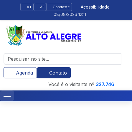
Acessibilidade
A+
A-
Contraste
08/08/2026 12:11
Agenda
Contato
Você é o visitante nº
327.746