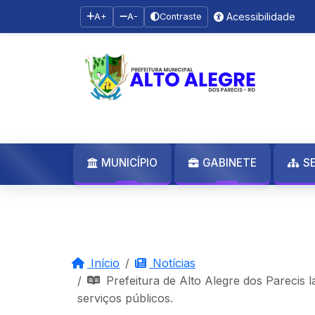
Acessibilidade
A+
A-
Contraste
MUNICÍPIO
GABINETE
S
Início
Notícias
Prefeitura de Alto Alegre dos Parecis 
serviços públicos.